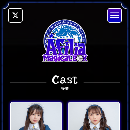
Top
Consept
Cast
トップ
コンセプト
後輩
News
Cast
最新情報
後輩
System
Schedule
システム
スケジュール