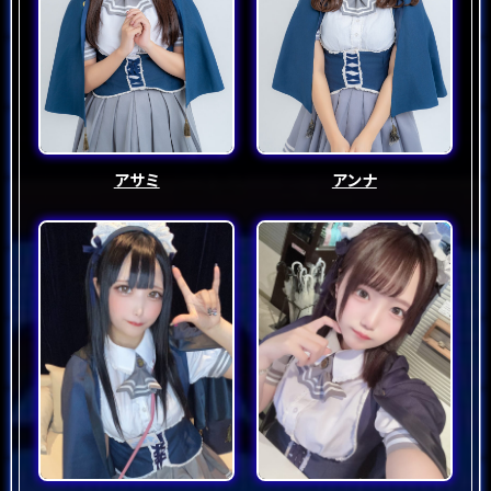
Menu
EmoChip
メニュー
エモーチップ
Access
Recuruit
アクセス
後輩募集
アサミ
アンナ